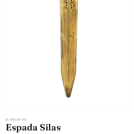
Abrir
elemento
multimedia
EL BOLET VIC
Espada Silas
1
en
una