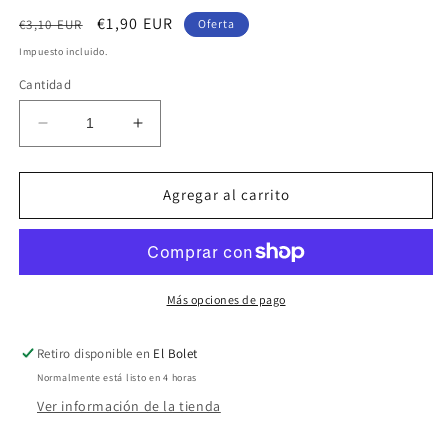
ventana
Precio
Precio
€1,90 EUR
€3,10 EUR
Oferta
modal
habitual
de
Impuesto incluido.
oferta
Cantidad
Reducir
Aumentar
cantidad
cantidad
para
para
Espada
Espada
Agregar al carrito
Silas
Silas
Más opciones de pago
Retiro disponible en
El Bolet
Normalmente está listo en 4 horas
Ver información de la tienda